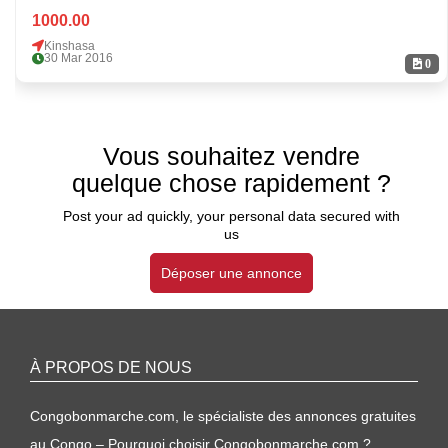
1000.00
Kinshasa
30 Mar 2016
0
Vous souhaitez vendre
quelque chose rapidement ?
Post your ad quickly, your personal data secured with
us
Déposer une annonce
À PROPOS DE NOUS
Congobonmarche.com, le spécialiste des annonces gratuites
au Congo – Pourquoi choisir Congobonmarche.com ?