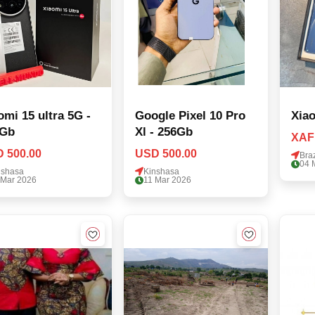
omi 15 ultra 5G -
Google Pixel 10 Pro
Xiao
6Gb
Xl - 256Gb
XAF
 500.00
USD 500.00
Braz
04 
nshasa
Kinshasa
 Mar 2026
11 Mar 2026