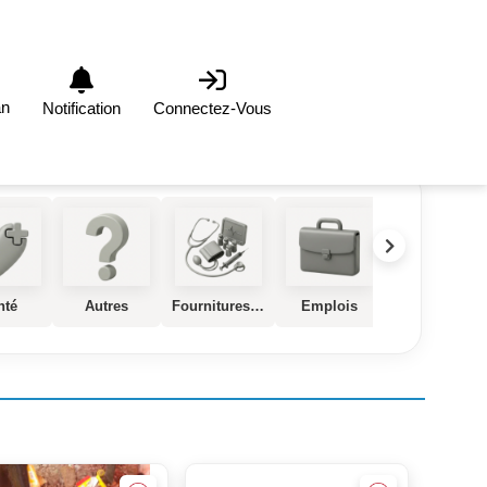
an
Notification
Connectez-Vous
nté
Autres
Fournitures et Equipements Médical
Emplois