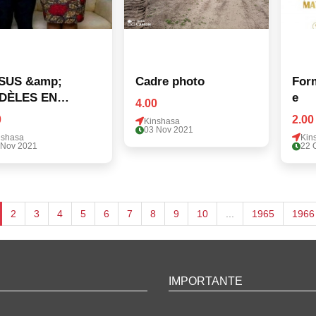
SSUS &amp;
Cadre photo
Form
DÈLES EN
e
4.00
TON GLACES
0
2.00
Kinshasa
03 Nov 2021
nshasa
Kin
 Nov 2021
22 
2
3
4
5
6
7
8
9
10
...
1965
1966
IMPORTANTE