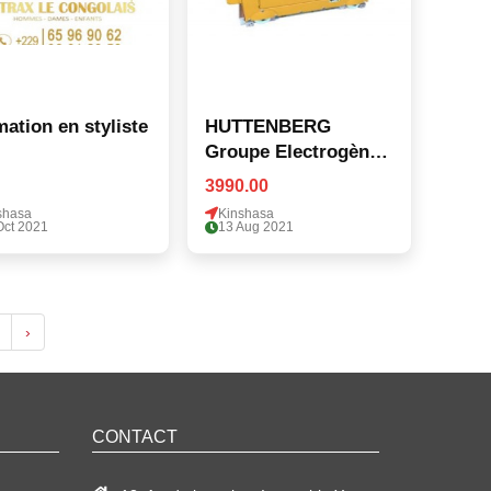
ation en styliste
HUTTENBERG
Groupe Electrogène
silencieu
3990.00
shasa
Kinshasa
Oct 2021
13 Aug 2021
›
CONTACT