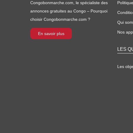
Congobonmarche.com, le spécialiste des
Politique
annonces gratuites au Congo – Pourquoi
Conditio
choisir Congobonmarche.com ?
Qui so
Nos appl
En savoir plus
LES Q
Les obj