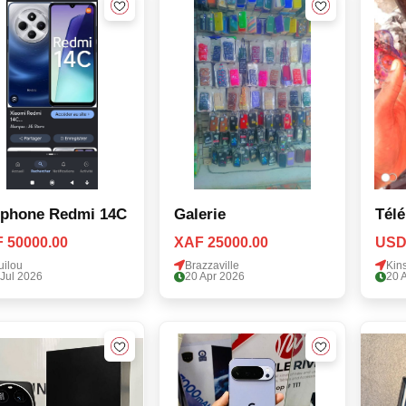
éphone Redmi 14C
Galerie
Télé
 50000.00
XAF 25000.00
USD
uilou
Brazzaville
Kin
 Jul 2026
20 Apr 2026
20 