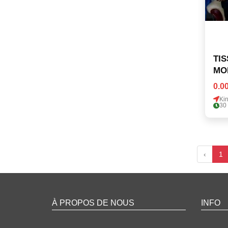
TI
MO
CO
0.0
Ki
30
‹
1
À PROPOS DE NOUS
INFO