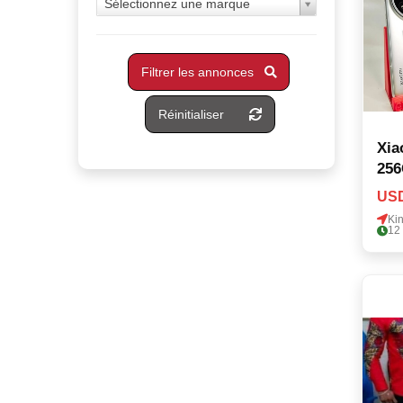
Sélectionnez une marque
Filtrer les annonces
Réinitialiser
Xia
25
USD
Ki
12