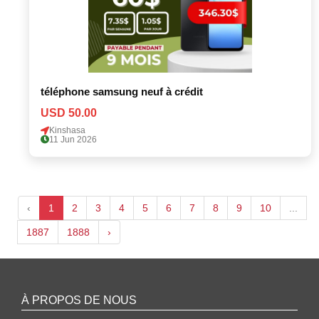
téléphone samsung neuf à crédit
USD 50.00
Kinshasa
11 Jun 2026
‹
1
2
3
4
5
6
7
8
9
10
...
1887
1888
›
À PROPOS DE NOUS