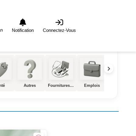
an
Notification
Connectez-Vous
nté
Autres
Fournitures et Equipements Médical
Emplois