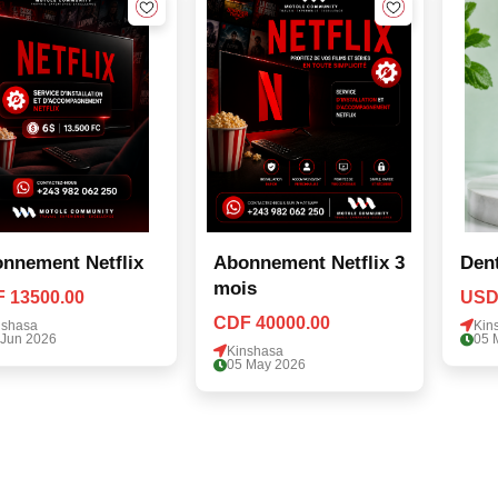
nnement Netflix
Abonnement Netflix 3
Dent
mois
 13500.00
USD
CDF 40000.00
nshasa
Kin
 Jun 2026
05 
Kinshasa
05 May 2026